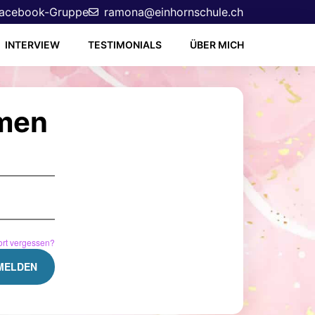
acebook-Gruppe
ramona@einhornschule.ch
INTERVIEW
TESTIMONIALS
ÜBER MICH
men
rt vergessen?