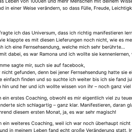
s Leben von 1000en und mehr Menschen mit deinem Wissen
d in einer Weise verändern, so dass Fülle, Freude, Leichtigke
ragte ich das Universum, dass ich richtig manifestieren ler
e klappte es mit diesen Lieferungen noch nicht, wie es mei
ah ich eine Fernsehsendung, welche mich sehr berührte…
it dabei, es war Ramona und ich wollte sie kennenlernen, w
imme sagte mir, such sie auf facebook,
r nicht gefunden, denn bei jener Fernsehsendung hatte sie 
e einfach finden und so suchte ich weiter bis ich sie fand ju
 hin und her und ich wollte wissen von ihr – noch ganz viel
 ein erstes Coaching, obwohl es mir eigentlich viel zu teuer
nderte sich schlagartig – ganz klar. Manifestieren, daran g
ährend diesem ersten Monat, ja, es war sehr magisch!
h ein weiteres Coaching, weil ich war noch überhaupt nicht
nd in meinem Leben fand echt große Veränderung statt. Int