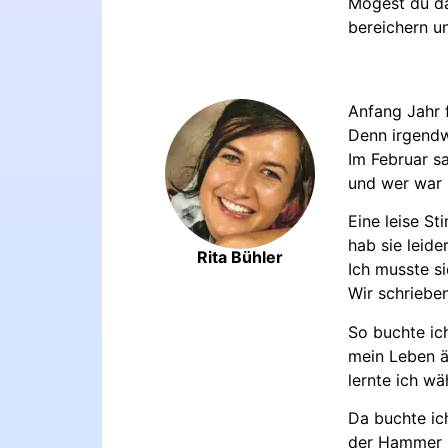
Mögest du da
bereichern un
Anfang Jahr f
Denn irgendwi
Im Februar s
und wer war m
Eine leise St
hab sie leide
Rita Bühler
Ich musste si
Wir schrieben
So buchte ich
mein Leben ä
lernte ich w
Da buchte ic
der Hammer u