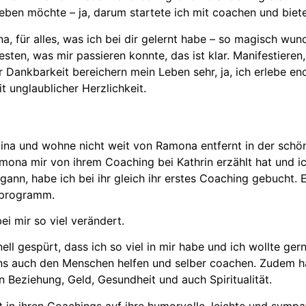
eben möchte – ja, darum startete ich mit coachen und biete
, für alles, was ich bei dir gelernt habe – so magisch wu
ten, was mir passieren konnte, das ist klar. Manifestieren
 Dankbarkeit bereichern mein Leben sehr, ja, ich erlebe en
 unglaublicher Herzlichkeit.
aina und wohne nicht weit von Ramona entfernt in der schö
mona mir von ihrem Coaching bei Kathrin erzählt hat und ic
gann, habe ich bei ihr gleich ihr erstes Coaching gebucht
sprogramm.
ei mir so viel verändert.
nell gespürt, dass ich so viel in mir habe und ich wollte g
s auch den Menschen helfen und selber coachen. Zudem hat 
 Beziehung, Geld, Gesundheit und auch Spiritualität.
in ihren Coachings auf ihre humorvolle, leichte und sympat