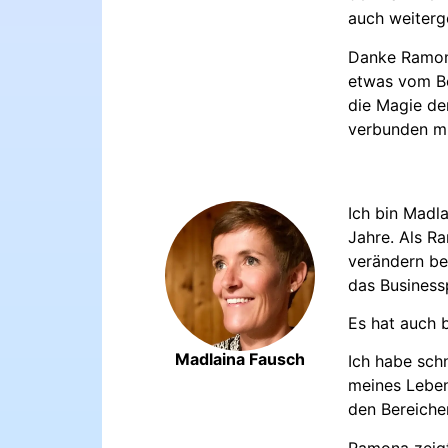
auch weiterg
Danke Ramona
etwas vom Bes
die Magie der
verbunden mit
Ich bin Madl
Jahre. Als Ra
verändern be
das Busines
Es hat auch b
Madlaina Fausch
Ich habe sch
meines Leben
den Bereichen
Ramona zeigt 